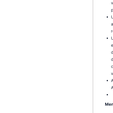
v
p
U
a
r
U
e
d
d
c
v
A
A
Men