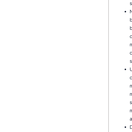
s
N
b
b
c
m
c
s
U
c
m
m
s
m
a
D