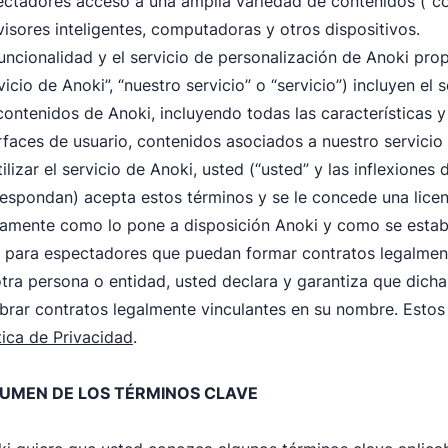
ctadores acceso a una amplia variedad de contenidos (“con
visores inteligentes, computadoras y otros dispositivos.
uncionalidad y el servicio de personalización de Anoki pro
vicio de Anoki”, “nuestro servicio” o “servicio”) incluyen el
contenidos de Anoki, incluyendo todas las características 
rfaces de usuario, contenidos asociados a nuestro servicio
tilizar el servicio de Anoki, usted (“usted” y las inflexione
espondan) acepta estos términos y se le concede una licenc
amente como lo pone a disposición Anoki y como se estable
 para espectadores que puedan formar contratos legalment
tra persona o entidad, usted declara y garantiza que dicha
brar contratos legalmente vinculantes en su nombre. Estos
tica de Privacidad
.
UMEN DE LOS TÉRMINOS CLAVE