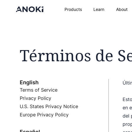
Products
Learn
About
Términos de Se
English
Últi
Terms of Service
Privacy Policy
Esto
U.S. States Privacy Notice
en e
Europe Privacy Policy
del 
prop
Español