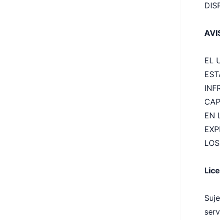
DIS
AVI
EL 
EST
INF
CAP
EN 
EXP
LOS
Lice
Suje
serv