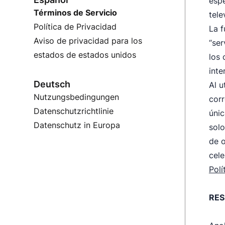
espe
Términos de Servicio
tele
Política de Privacidad
La f
Aviso de privacidad para los
“ser
estados de estados unidos
los 
inte
Deutsch
Al u
Nutzungsbedingungen
corr
Datenschutzrichtlinie
únic
Datenschutz in Europa
solo
de o
cele
Polí
RES