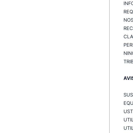
INF
REQ
NOS
REC
CLA
PER
NIN
TRI
AVI
SUS
EQU
UST
UTI
UTI