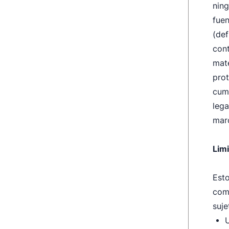
ning
fuen
(def
cont
mate
prot
cump
lega
mar
Lim
Esto
come
suje
U