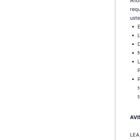
Anok
requ
ust
E
L
D
N
L
P
P
t
t
AVI
LEA